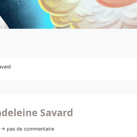
avard
adeleine Savard
54 → pas de commentaire