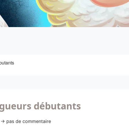
butants
logueurs débutants
54 → pas de commentaire